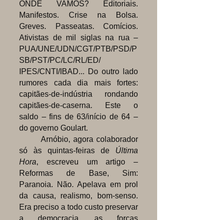
ONDE VAMOS? Editoriais.
Manifestos. Crise na Bolsa.
Greves. Passeatas. Comícios.
Ativistas de mil siglas na rua –
PUA/UNE/UDN/CGT/PTB/PSD/P
SB/PST/PC/LC/RL/ED/
IPES
/
CNTI/IBAD... Do outro lado
rumores cada dia mais fortes:
capitães-de-indústria rondando
capitães-de-caserna. Este o
saldo – fins de 63/início de 64 –
do governo Goulart.
Arnóbio, agora colaborador
só às quintas-feiras de
Última
Hora
, escreveu um artigo –
Reformas de Base, Sim:
Paranoia. Não. Apelava em prol
da causa, realismo, bom-senso.
Era preciso a todo custo preservar
a democracia, as forças