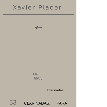
Xavier Placer
Pag
55
/70
Clarinadas
53
CLARINADAS. PARA