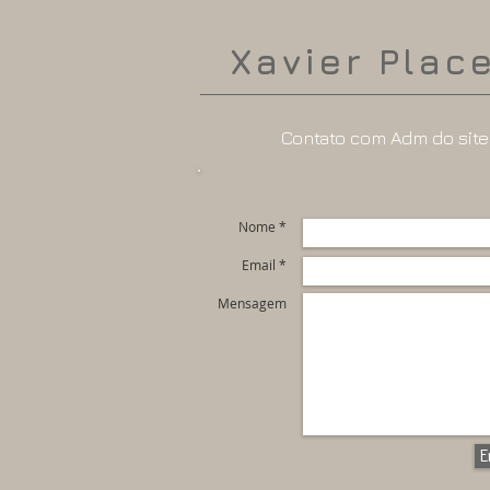
Xavier Plac
Contato com Adm do site
Nome *
Email *
Mensagem
E