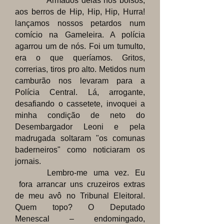
Armados delas nos bolsos,
aos berros de Hip, Hip, Hip, Hurra!
lançamos nossos petardos num
comício na Gameleira. A polícia
agarrou um de nós. Foi um tumulto,
era o que queríamos. Gritos,
correrias, tiros pro alto. Metidos num
camburão nos levaram para a
Polícia Central. Lá, arrogante,
desafiando o cassetete, invoquei a
minha condição de neto do
Desembargador Leoni e pela
madrugada soltaram "os comunas
baderneiros" como noticiaram os
jornais.
Lembro-me uma vez. Eu
fora arrancar uns cruzeiros extras
de meu avô no Tribunal Eleitoral.
Quem topo? O Deputado
Menescal – endomingado,