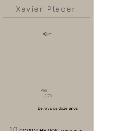
Xavier Placer
Pag
12
/70
Beirava os doze anos
10
COMPANHEIROS, comparsas,