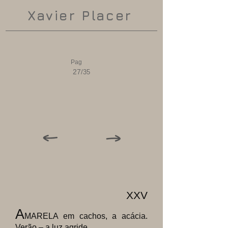
Xavier Placer
Pag
27
/35
XXV
A
MARELA em cachos, a acácia.
Verão – a luz agride.