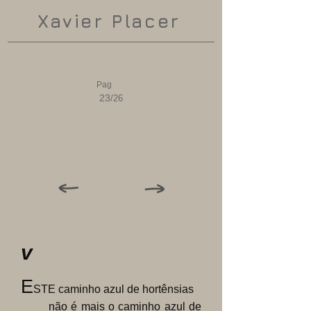
Xavier Placer
Pag
23
/26
v
E
STE caminho azul de hortênsias
não é mais o caminho azul de