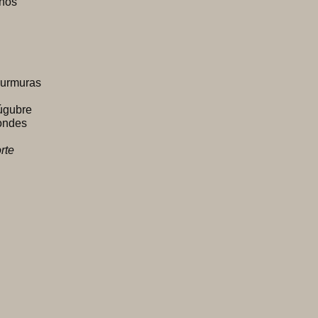
lhos
murmuras
lúgubre
pondes
rte