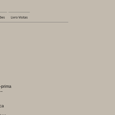
ões
Livro Visitas
prima
 –
ca