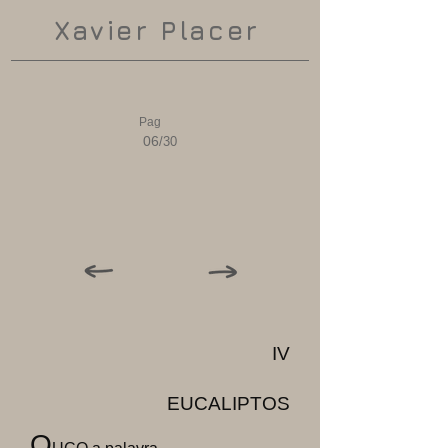
Xavier Placer
Pag
06
/30
IV
EUCALIPTOS
O