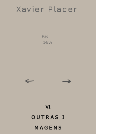
Xavier Placer
Pag
34/37
VI
O U T R A S I
M A G E N S