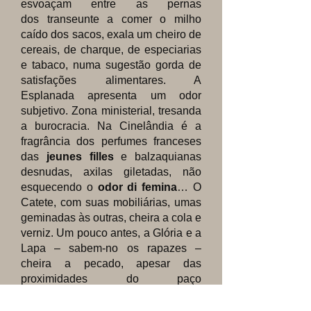
esvoaçam entre as pernas
dos transeunte a comer o milho
caído dos sacos, exala um cheiro de
cereais, de charque, de especiarias
e tabaco, numa sugestão gorda de
satisfações alimentares. A
Esplanada apresenta um odor
subjetivo. Zona ministerial, tresanda
a burocracia. Na Cinelândia é a
fragrância dos perfumes franceses
das
jeunes filles
e balzaquianas
desnudas, axilas giletadas, não
esquecendo o
odor di femina
… O
Catete, com suas mobiliárias, umas
geminadas às outras, cheira a cola e
verniz. Um pouco antes, a Glória e a
Lapa – sabem-no os rapazes –
cheira a pecado, apesar das
proximidades do paço
arquiepiscopal e do templo
positivista…