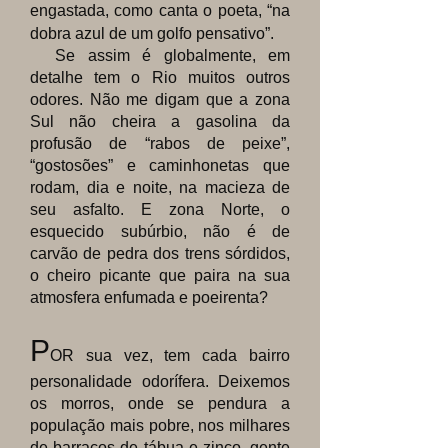
engastada, como canta o poeta, “na
dobra azul de um golfo pensativo”.
Se assim é globalmente, em
detalhe tem o Rio muitos outros
odores. Não me digam que a zona
Sul não cheira a gasolina da
profusão de “rabos de peixe”,
“gostosões” e caminhonetas que
rodam, dia e noite, na macieza de
seu asfalto. E zona Norte, o
esquecido subúrbio, não é de
carvão de pedra dos trens sórdidos,
o cheiro picante que paira na sua
atmosfera enfumada e poeirenta?
P
OR sua vez, tem cada bairro
personalidade odorífera. Deixemos
os morros, onde se pendura a
população mais pobre, nos milhares
de barracos de tábua e zinco, gente