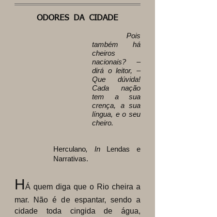
ODORES DA CIDADE
Pois
também há
cheiros
nacionais? –
dirá o leitor, –
Que dúvida!
Cada nação
tem a sua
crença, a sua
língua, e o seu
cheiro.
Herculano
, In
Lendas e
Narrativas.
H
Á quem diga
que o Rio cheira a
mar. Não é de espantar, sendo a
cidade toda cingida de água,