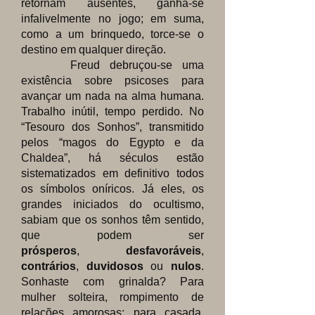
retornam ausentes, ganha-se
infalivelmente no jogo; em suma,
como a um brinquedo, torce-se o
destino em qualquer direção.
Freud debruçou-se uma
existência sobre psicoses para
avançar um nada na alma humana.
Trabalho inútil, tempo perdido. No
“Tesouro dos Sonhos”, transmitido
pelos “magos do Egypto e da
Chaldea”, há séculos estão
sistematizados em definitivo todos
os símbolos oníricos. Já eles, os
grandes iniciados do ocultismo,
sabiam que os sonhos têm sentido,
que podem ser
prósperos
,
desfavoráveis
,
contrários
,
duvidosos
ou
nulos
.
Sonhaste com grinalda? Para
mulher solteira, rompimento de
relações amorosas; para casada,