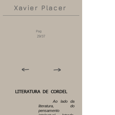
Xavier Placer
Pag
29/37
LITERATURA DE CORDEL
Ao lado da
literatura, do
pensamento