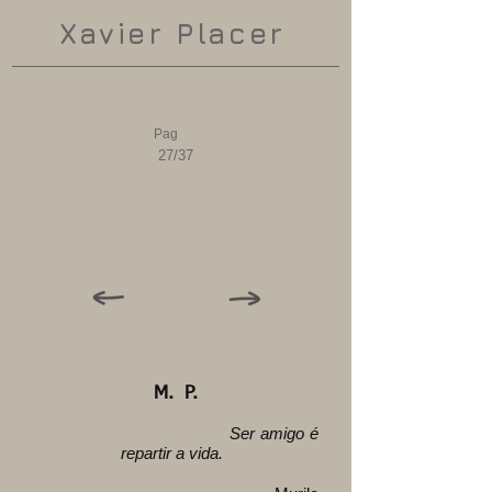
Xavier Placer
Pag
27/37
M. P.
Ser amigo é
repartir a vida.