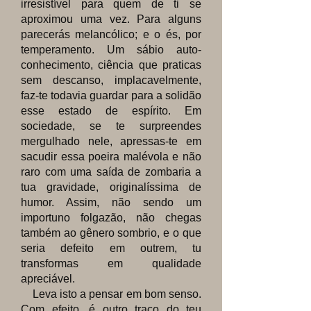
irresistível para quem de ti se
aproximou uma vez. Para alguns
parecerás melancólico; e o és, por
temperamento. Um sábio auto-
conhecimento, ciência que praticas
sem descanso, implacavelmente,
faz-te todavia guardar para a solidão
esse estado de espírito. Em
sociedade, se te surpreendes
mergulhado nele, apressas-te em
sacudir essa poeira malévola e não
raro com uma saída de zombaria a
tua gravidade, originalíssima de
humor. Assim, não sendo um
importuno folgazão, não chegas
também ao gênero sombrio, e o que
seria defeito em outrem, tu
transformas em qualidade
apreciável.
Leva isto a pensar em bom senso.
Com efeito, é outro traço do teu