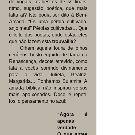
de vogais, arabescos de ss finais,
ritmo, sugestão poética, que mais
falta aí? Isto podia ser dito à Bem-
Amada: “És uma pérola cultivada,
anjo meu!” Pérolas cultivadas… Que
é feito dos poetas, onde estão eles
que não fazem esta
trouvaille
?
Olhem aquela loura de olhos
cerúleos, busto erguido de dama da
Renascença, decote atrevido, como
fala a vocês sorrindo divinamente
para a vida. Julieta, Beatriz,
Margarida… Ponhamos Sulamita. A
amada bíblica não inspirou versos
mais apaixonados. Doce é repeti-
los, o pensamento no azul:
“Agora é
apenas
verdade
O que antes