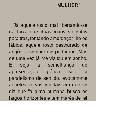
MULHER”
Já aquele rosto, mal libertando-se
da faixa que duas mãos violentas
para trás, tentando amordaçar-lhe os
lábios, aquele rosto desvairado de
angústia sempre me perturbou. Mas
de uma vez já me visitou em sonho.
E seja a semelhança de
apresentação gráfica, seja o
paralelismo de sentido, evocam-me
aqueles versos imortais em que se
diz que “a alma humana busca os
largos horizontes e tem marés de fel
como um sinistro mar”. Vejam se
não é mesmo um doloroso desabafo
dostoievskiano atirado para o céu,
arremessado para o infinito: