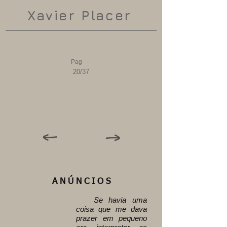
Xavier Placer
Pag
20/37
A N Ú N C I O S
Se havia uma
coisa que me dava
prazer em pequeno