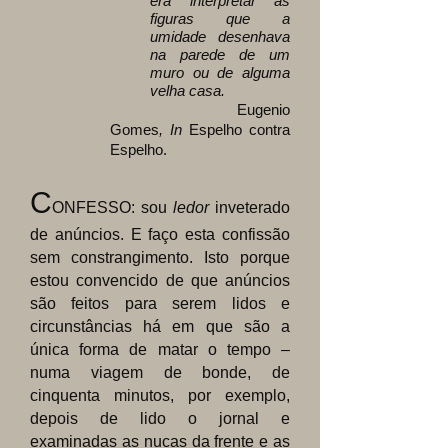
era interpretar as
figuras que a
umidade desenhava
na parede de um
muro ou de alguma
velha casa.
Eugenio
Gomes
, In
Espelho contra
Espelho.
C
ONFESSO: sou
ledor
inveterado
de anúncios. E faço esta confissão
sem constrangimento. Isto porque
estou convencido de que anúncios
são feitos para serem lidos e
circunstâncias há em que são a
única forma de matar o tempo –
numa viagem de bonde, de
cinquenta minutos, por exemplo,
depois de lido o jornal e
examinadas as nucas da frente e as