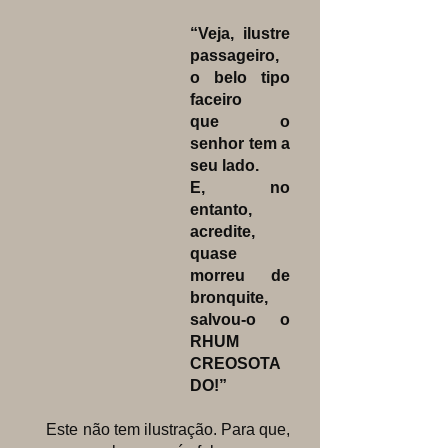
“Veja, ilustre
passageiro,
o belo tipo
faceiro
que o
senhor tem a
seu lado.
E, no
entanto,
acredite,
quase
morreu de
bronquite,
salvou-o o
RHUM
CREOSOTA
DO!”
Este não tem ilustração. Para que,