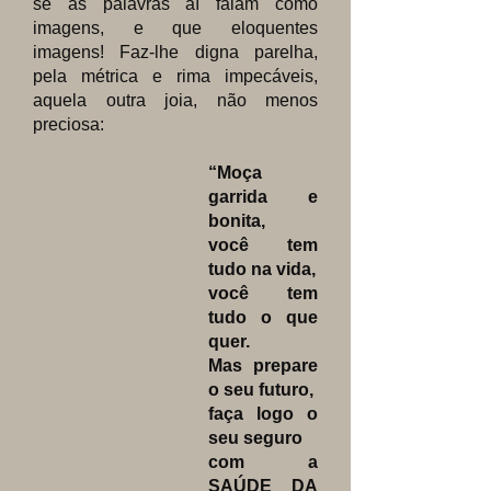
se as palavras aí falam como
imagens, e que eloquentes
imagens! Faz-lhe digna parelha,
pela métrica e rima impecáveis,
aquela outra joia, não menos
preciosa:
“Moça
garrida e
bonita,
você tem
tudo na vida,
você tem
tudo o que
quer.
Mas prepare
o seu futuro,
faça logo o
seu seguro
com a
SAÚDE DA