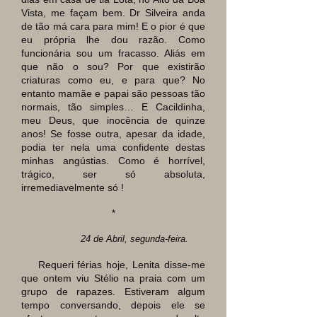
Vista, me façam bem. Dr Silveira anda
de tão má cara para mim! E o pior é que
eu própria lhe dou razão. Como
funcionária sou um fracasso. Aliás em
que não o sou? Por que existirão
criaturas como eu, e para que? No
entanto mamãe e papai são pessoas tão
normais, tão simples… E Cacildinha,
meu Deus, que inocência de quinze
anos! Se fosse outra, apesar da idade,
podia ter nela uma confidente destas
minhas angústias. Como é horrível,
trágico, ser só absoluta,
irremediavelmente só !
*
24 de Abril, segunda-feira.
Requeri férias hoje, Lenita disse-me
que ontem viu Stélio na praia com um
grupo de rapazes. Estiveram algum
tempo conversando, depois ele se