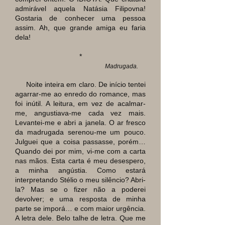
admirável aquela Natásia Filipovna!
Gostaria de conhecer uma pessoa
assim. Ah, que grande amiga eu faria
dela!
*
Madrugada.
Noite inteira em claro. De início tentei
agarrar-me ao enredo do romance, mas
foi inútil. A leitura, em vez de acalmar-
me, angustiava-me cada vez mais.
Levantei-me e abri a janela. O ar fresco
da madrugada serenou-me um pouco.
Julguei que a coisa passasse, porém…
Quando dei por mim, vi-me com a carta
nas mãos. Esta carta é meu desespero,
a minha angústia. Como estará
interpretando Stélio o meu silêncio? Abri-
la? Mas se o fizer não a poderei
devolver; e uma resposta de minha
parte se imporá… e com maior urgência.
A letra dele. Belo talhe de letra. Que me