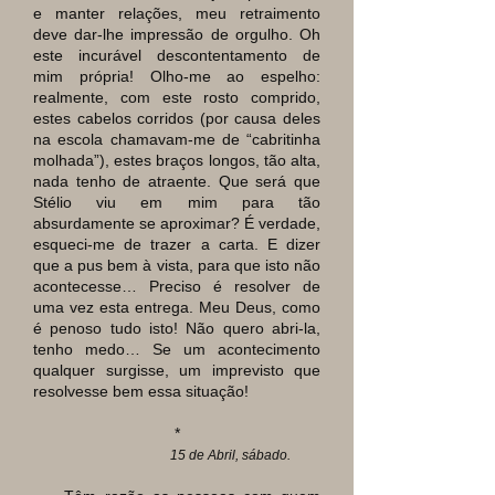
e manter relações, meu retraimento
deve dar-lhe impressão de orgulho. Oh
este incurável descontentamento de
mim própria! Olho-me ao espelho:
realmente, com este rosto comprido,
estes cabelos corridos (por causa deles
na escola chamavam-me de “cabritinha
molhada”), estes braços longos, tão alta,
nada tenho de atraente. Que será que
Stélio viu em mim para tão
absurdamente se aproximar? É verdade,
esqueci-me de trazer a carta. E dizer
que a pus bem à vista, para que isto não
acontecesse… Preciso é resolver de
uma vez esta entrega. Meu Deus, como
é penoso tudo isto! Não quero abri-la,
tenho medo… Se um acontecimento
qualquer surgisse, um imprevisto que
resolvesse bem essa situação!
*
15 de Abril, sábado.