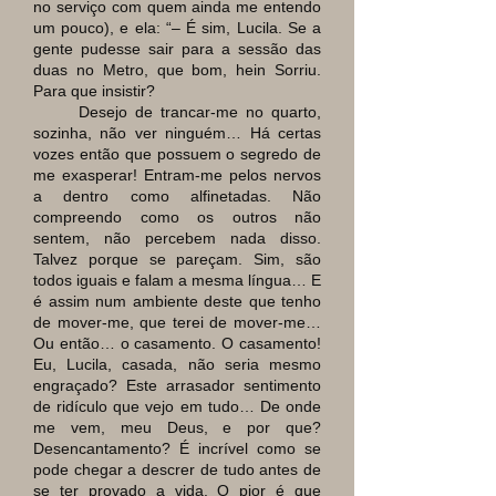
no serviço com quem ainda me entendo
um pouco), e ela: “
–
É sim, Lucila. Se a
gente pudesse sair para a sessão das
duas no Metro, que bom, hein Sorriu.
Para que insistir?
Desejo de trancar-me no quarto,
sozinha, não ver ninguém… Há certas
vozes então que possuem o segredo de
me exasperar! Entram-me pelos nervos
a dentro como alfinetadas. Não
compreendo como os outros não
sentem, não percebem nada disso.
Talvez porque se pareçam. Sim, são
todos iguais e falam a mesma língua… E
é assim num ambiente deste que tenho
de mover-me, que terei de mover-me…
Ou então… o casamento. O casamento!
Eu, Lucila, casada, não seria mesmo
engraçado? Este arrasador sentimento
de ridículo que vejo em tudo… De onde
me vem, meu Deus, e por que?
Desencantamento? É incrível como se
pode chegar a descrer de tudo antes de
se ter provado a vida. O pior é que