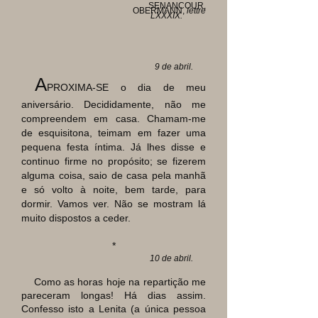
SENANCOUR,
OBERMANN,
lettre
LXXXIX.
9 de abril.
A
PROXIMA-SE
o dia de meu
aniversário. Decididamente, não me
compreendem em casa. Chamam-me
de esquisitona, teimam em fazer uma
pequena festa íntima. Já lhes disse e
continuo firme no propósito; se fizerem
alguma coisa, saio de casa pela manhã
e só volto à noite, bem tarde, para
dormir. Vamos ver. Não se mostram lá
muito dispostos a ceder.
*
10 de abril.
Como as horas hoje na repartição me
pareceram longas! Há dias assim.
Confesso isto a Lenita (a única pessoa