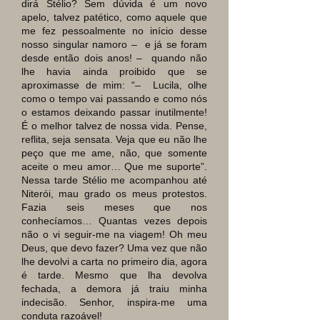
dirá Stélio? Sem dúvida é um novo
apelo, talvez patético, como aquele que
me fez pessoalmente no início desse
nosso singular namoro – e já se foram
desde então dois anos! – quando não
lhe havia ainda proibido que se
aproximasse de mim: “– Lucila, olhe
como o tempo vai passando e como nós
o estamos deixando passar inutilmente!
É o melhor talvez de nossa vida. Pense,
reflita, seja sensata. Veja que eu não lhe
peço que me ame, não, que somente
aceite o meu amor… Que me suporte”.
Nessa tarde Stélio me acompanhou até
Niterói, mau grado os meus protestos.
Fazia seis meses que nos
conhecíamos… Quantas vezes depois
não o vi seguir-me na viagem! Oh meu
Deus, que devo fazer? Uma vez que não
lhe devolvi a carta no primeiro dia, agora
é tarde. Mesmo que lha devolva
fechada, a demora já traiu minha
indecisão. Senhor, inspira-me uma
conduta razoável!