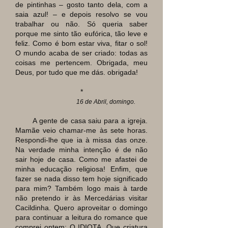
de pintinhas
–
gosto tanto dela, com a
saia azul!
–
e depois resolvo se vou
trabalhar ou não. Só queria saber
porque me sinto tão eufórica, tão leve e
feliz. Como é bom estar viva, fitar o sol!
O mundo acaba de ser criado: todas as
coisas me pertencem. Obrigada, meu
Deus, por tudo que me dás. obrigada!
*
16 de Abril, domingo.
A gente de casa saiu para a igreja.
Mamãe veio chamar-me às sete horas.
Respondi-lhe que ia à missa das onze.
Na verdade minha intenção é de não
sair hoje de casa. Como me afastei de
minha educação religiosa! Enfim, que
fazer se nada disso tem hoje significado
para mim? Também logo mais à tarde
não pretendo ir às Mercedárias visitar
Cacildinha. Quero aproveitar o domingo
para continuar a leitura do romance que
comprei ontem: O IDIOTA. Que criatura