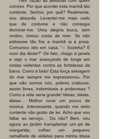
Têm razão as pessoas com quem
convivo. Por que acordei esta manhã tão
contente, Senhor, por quê? Realmente,
sou absurda. Levantei-me mais cedo
que de costume e não consegui
dominar-me. Uma alegria louca, sem
motivo, tomou conta de mim. Se não
estivesse tão fria a manhã ia à praia.
Comunico isto em casa. “
–
Sozinha? E
num dia deste?” De fato, chego à janela
e vejo o mar avançando de longe em
ondas violentas contra as fortalezas da
barra. Como é belo! Esta força selvagem
do mar sempre me impressionou. Por
que não somos nós, pobres criaturas,
assim livres, indomáveis e poderosas ?
Como a vida seria grande! Ideias, ideias,
ideias… Melhor ouvir um pouco de
música. Interessante, quando me sinto
contente não gosto de ler. Acho que vou
faltar ao serviço… Ou não? Bem, vou
agora ao jardim transplantar um pé de
margarida, colher um pequeno
ramalhete de violetas para minha blusa