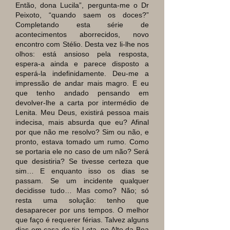
Então, dona Lucila”, pergunta-me o Dr
Peixoto, “quando saem os doces?”
Completando esta série de
acontecimentos aborrecidos, novo
encontro com Stélio. Desta vez li-lhe nos
olhos: está ansioso pela resposta,
espera-a ainda e parece disposto a
esperá-la indefinidamente. Deu-me a
impressão de andar mais magro. E eu
que tenho andado pensando em
devolver-lhe a carta por intermédio de
Lenita. Meu Deus, existirá pessoa mais
indecisa, mais absurda que eu? Afinal
por que não me resolvo? Sim ou não, e
pronto, estava tomado um rumo. Como
se portaria ele no caso de um não? Será
que desistiria? Se tivesse certeza que
sim… E enquanto isso os dias se
passam. Se um incidente qualquer
decidisse tudo… Mas como? Não; só
resta uma solução: tenho que
desaparecer por uns tempos. O melhor
que faço é requerer férias. Talvez alguns
dias em casa de tia Lota, no Alto da Boa