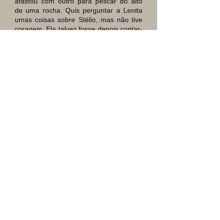
afastou com outro para pescar do alto
de uma rocha. Quis perguntar a Lenita
umas coisas sobre Stélio, mas não tive
coragem. Ela talvez fosse depois contar-
lhe, talvez. Aliás que direito teria eu de
indagar sobre as amizades femininas
dele ? A própria Lenita seria a primeira a
sorrir…
*
25 de Abril.
Entro em férias amanhã. Não vou
para o Alto da Boa Vista, mas para a
casa de tio Miguel, em Teresópolis.
*
26 de Abril.
Vou viajar hoje à tarde. Pela manhã fui
à casa de Lenita pedir-lhe que
devolvesse por mim a carta a Stélio.
Mas que luta, meu Deus, para me