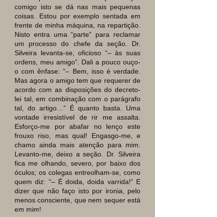
comigo isto se dá nas mais pequenas
coisas. Estou por exemplo sentada em
frente de minha máquina, na repartição.
Nisto entra uma “parte” para reclamar
um processo do chefe da seção. Dr.
Silveira levanta-se, oficioso “
–
às suas
ordens, meu amigo”. Dali a pouco ouço-
o com ênfase: “
–
Bem, isso é verdade.
Mas agora o amigo tem que requerer de
acordo com as disposições do decreto-
lei tal, em combinação com o parágrafo
tal, do artigo…” É quanto basta. Uma
vontade irresistível de rir me assalta.
Esforço-me por abafar no lenço este
frouxo riso, mas qual! Engasgo-me, e
chamo ainda mais atenção para mim.
Levanto-me, deixo a seção. Dr. Silveira
fica me olhando, severo, por baixo dos
óculos; os colegas entreolham-se, como
quem diz: “
–
É doida, doida varrida!” E
dizer que não faço isto por ironia, pelo
menos consciente, que nem sequer está
em mim!