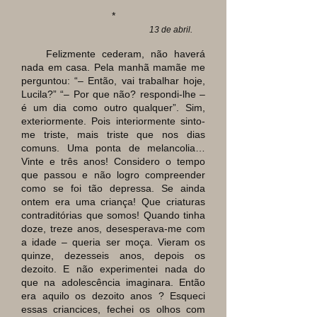
*
13 de abril.
Felizmente cederam, não haverá
nada em casa. Pela manhã mamãe me
perguntou: “
–
Então, vai trabalhar hoje,
Lucila?” “
–
Por que não? respondi-lhe
–
é um dia como outro qualquer”. Sim,
exteriormente. Pois interiormente sinto-
me triste, mais triste que nos dias
comuns. Uma ponta de melancolia…
Vinte e três anos! Considero o tempo
que passou e não logro compreender
como se foi tão depressa. Se ainda
ontem era uma criança! Que criaturas
contraditórias que somos! Quando tinha
doze, treze anos, desesperava-me com
a idade
–
queria ser moça. Vieram os
quinze, dezesseis anos, depois os
dezoito. E não experimentei nada do
que na adolescência imaginara. Então
era aquilo os dezoito anos ? Esqueci
essas criancices, fechei os olhos com