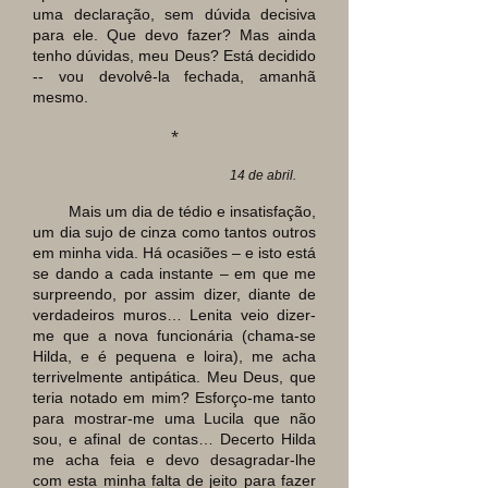
uma declaração, sem dúvida decisiva
para ele. Que devo fazer? Mas ainda
tenho dúvidas, meu Deus? Está decidido
-- vou devolvê-la fechada, amanhã
mesmo.
*
14 de abril.
Mais um dia de tédio e insatisfação,
um dia sujo de cinza como tantos outros
em minha vida. Há ocasiões
–
e isto está
se dando a cada instante
–
em que me
surpreendo, por assim dizer, diante de
verdadeiros muros… Lenita veio dizer-
me que a nova funcionária (chama-se
Hilda, e é pequena e loira), me acha
terrivelmente antipática. Meu Deus, que
teria notado em mim? Esforço-me tanto
para mostrar-me uma Lucila que não
sou, e afinal de contas… Decerto Hilda
me acha feia e devo desagradar-lhe
com esta minha falta de jeito para fazer