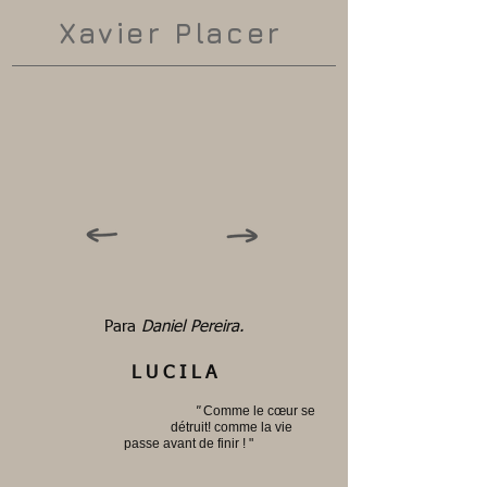
Xavier Placer
Para
Daniel Pereira.
L U C I L A
"
Comme le cœur se
détruit! comme la vie
passe avant de finir ! "