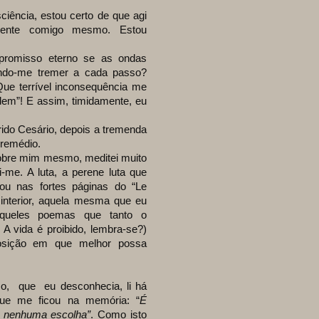
ia, estou certo de que agi
erente comigo mesmo. Estou
isso eterno se as ondas
endo-me tremer a cada passo?
ue terrível inconsequência me
dem”! E assim, timidamente, eu
o Cesário, depois a tremenda
 remédio.
re mim mesmo, meditei muito
-me. A luta, a perene luta que
tou nas fortes páginas do “Le
interior, aquela mesma que eu
aqueles poemas que tanto o
A vida é proibido, lembra-se?)
osição em que melhor possa
ue eu desconhecia, li há
que me ficou na memória: “
É
 a nenhuma escolha”
. Como isto