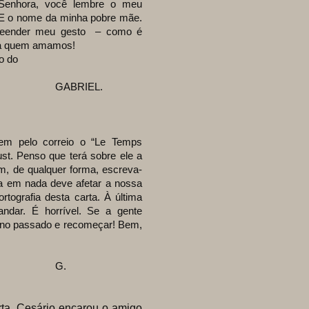
Senhora, você lembre o meu
 E o nome da minha pobre mãe.
preender meu gesto – como é
s a quem amamos!
 do
GABRIEL.
ntem pelo correio o “Le Temps
st. Penso que terá sobre ele a
 de qualquer forma, escreva-
a em nada deve afetar a nossa
tografia desta carta. À última
ndar. É horrível. Se a gente
no passado e recomeçar! Bem,
G.
, Cesário encarou o amigo