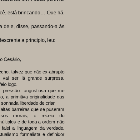
ê, está brincando… Que há,
dele, disse, passando-a às
crente a princípio, leu:
o Cesário,
o, talvez que não ex-abrupto
vai ser lá grande surpresa,
eio logo.
essão angustiosa que me
o, a primitiva originalidade das
 sonhada liberdade de criar.
tas barreiras que se puseram
sos morais, o receio do
últiplos e de toda a ordem não
falei a linguagem da verdade,
ualismo formalista e definidor