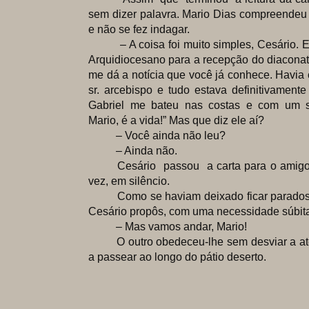
sem dizer palavra. Mario Dias compreendeu
e não se fez indagar.
– A coisa foi muito simples, Cesário. En
Arquidiocesano para a recepção do diaconato 
me dá a notícia que você já conhece. Havia
sr. arcebispo e tudo estava definitivamente 
Gabriel me bateu nas costas e com um sor
Mario, é a vida!” Mas que diz ele aí?
– Você ainda não leu?
– Ainda não.
Cesário passou a carta para o amigo, q
vez, em silêncio.
Como se haviam deixado ficar parados, 
Cesário propôs, com uma necessidade súbit
– Mas vamos andar, Mario!
O outro obedeceu-lhe sem desviar a ate
a passear ao longo do pátio deserto.