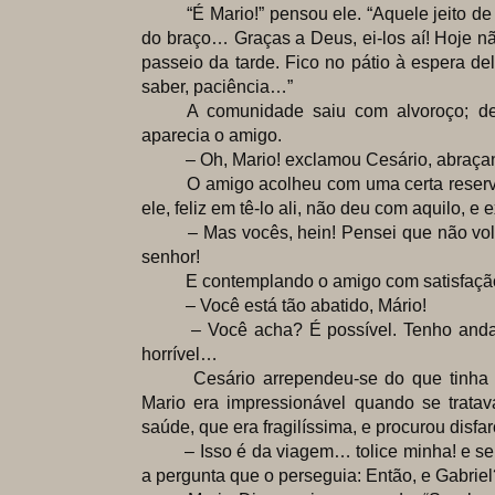
“É Mario!” pensou ele. “Aquele jeito de e
do braço… Graças a Deus, ei-los aí! Hoje 
passeio da tarde. Fico no pátio à espera de
saber, paciência…”
A comunidade saiu com alvoroço; deixo
aparecia o amigo.
– Oh, Mario! exclamou Cesário, abraçan
O amigo acolheu com uma certa reserva 
ele, feliz em tê-lo ali, não deu com aquilo, e
– Mas vocês, hein! Pensei que não volta
senhor!
E contemplando o amigo com satisfaçã
– Você está tão abatido, Mário!
– Você acha? É possível. Tenho andado
horrível…
Cesário arrependeu-se do que tinha di
Mario era impressionável quando se trata
saúde, que era fragilíssima, e procurou disfar
– Isso é da viagem… tolice minha! e sem
a pergunta que o perseguia: Então, e Gabriel