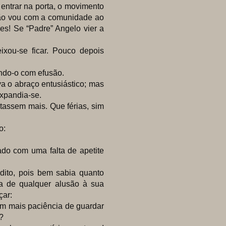
ntrar na porta, o movimento
não vou com a comunidade ao
les! Se “Padre” Angelo vier a
u-se ficar. Pouco depois
do-o com efusão.
o abraço entusiástico; mas
 expandia-se.
ssem mais. Que férias, sim
o:
 com uma falta de apetite
to, pois bem sabia quanto
va de qualquer alusão à sua
çar:
 mais paciência de guardar
?