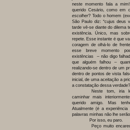
neste momento fala a mim!
querido Cesário, como em qu
escolher
? Todo o homem (exc
São Paulo diz: “cujus deus 
tarde vê-se diante do dilema 
existência. Único, mas sobr
repete. Esse instante é que vai
coragem de olhá-lo de frente
esse breve momento pode
existências – não digo falha
que alguém falhou – quanta
realizando-se dentro de um pr
dentro de pontos de vista fal
inicial, de uma aceitação a pr
a constatação dessa verdade
Neste tom, iria longe
caminhar mais interiorme
querido amigo. Mas tenh
Atualmente (é a experiência 
palavras minhas não lhe serão
Por isso, eu paro.
Peço muito encarecida