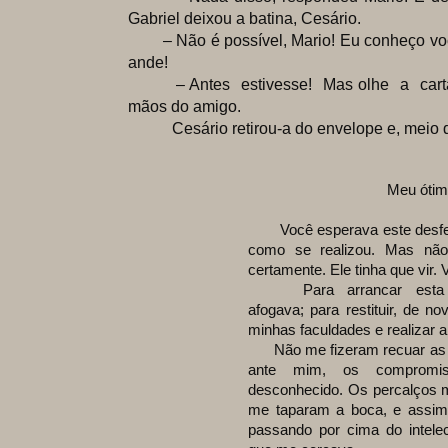
Gabriel deixou a batina, Cesário.
– Não é possível, Mario! Eu conheço voc
ande!
– Antes estivesse! Mas olhe a carta 
mãos do amigo.
Cesário retirou-a do envelope e, meio des
Meu ótim
Você esperava este desfech
como se realizou. Mas não 
certamente. Ele tinha que vir. V
Para arrancar esta pr
afogava; para restituir, de nov
minhas faculdades e realizar a
Não me fizeram recuar as al
ante mim, os compromis
desconhecido. Os percalços m
me taparam a boca, e assim 
passando por cima do intelect