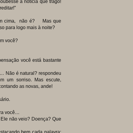
besse a notícia que trago!
editar!”
m cima, não é? Mas que
o para logo mais à noite?
om você?
sação você está bastante
Não é natural? respondeu
com um sorriso. Mas escute,
contando as novas, ande!
ário.
ra você…
Ele não veio? Doença? Que
acando bem cada palavra: