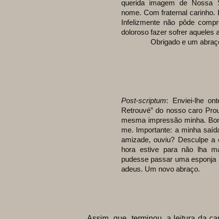
querida imagem de Nossa 
nome. Com fraternal carinho.
Infelizmente não pôde com
doloroso fazer sofrer aquele
Obrigado e um abraço
Post-scriptum
: Enviei-lhe o
Retrouvé” do nosso caro Prou
mesma impressão minha. Bom,
me. Importante: a minha saíd
amizade, ouviu? Desculpe a or
hora estive para não lha ma
pudesse passar uma esponja 
adeus. Um novo abraço.
Assim que terminou a leitura da carta