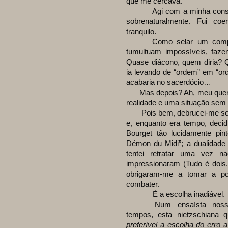
que me cercava.
Agi com a minha consciênc
sobrenaturalmente. Fui co
tranquilo.
Como selar um comprom
tumultuam impossíveis, faz
Quase diácono, quem diria? Q
ia levando de “ordem” em “or
acabaria no sacerdócio…
Mas depois? Ah, meu querid
realidade e uma situação sem
Pois bem, debrucei-me sob
e, enquanto era tempo, decidi
Bourget tão lucidamente pin
Démon du Midi”; a dualidade 
tentei retratar uma vez n
impressionaram (Tudo é dois. 
obrigaram-me a tomar a p
combater.
É a escolha inadiável.
Num ensaísta nosso, q
tempos, esta nietzschiana 
preferível a escolha do erro