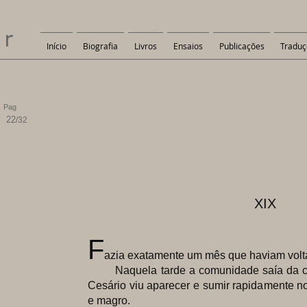
er
Início
Biografia
Livros
Ensaios
Publicações
Traduç
Pag
22
/32
XIX
F
azia
exatamente um mês que haviam volta
Naquela tarde a comunidade saía da cap
Cesário viu aparecer e sumir rapidamente no
e magro.