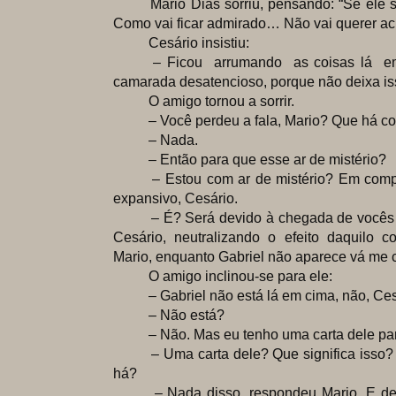
Mario Dias sorriu, pensando: “Se ele sou
Como vai ficar admirado… Não vai querer acr
Cesário insistiu:
– Ficou arrumando as coisas lá e
camarada desatencioso, porque não deixa iss
O amigo tornou a sorrir.
– Você perdeu a fala, Mario? Que há c
– Nada.
– Então para que esse ar de mistério?
– Estou com ar de mistério? Em compen
expansivo, Cesário.
– É? Será devido à chegada de vocês… 
Cesário, neutralizando o efeito daquilo 
Mario, enquanto Gabriel não aparece vá me 
O amigo inclinou-se para ele:
– Gabriel não está lá em cima, não, Ces
– Não está?
– Não. Mas eu tenho uma carta dele pa
– Uma carta dele? Que significa isso? 
há?
– Nada disso, respondeu Mario. E dest