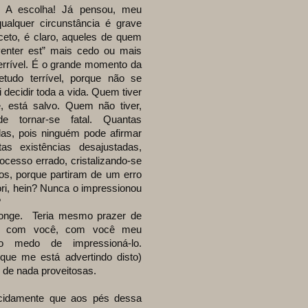
 A escolha! Já pensou, meu
alquer circunstância é grave
eto, é claro, aqueles de quem
venter est” mais cedo ou mais
terrível. É o grande momento da
etudo terrível, porque não se
 decidir toda a vida. Quem tiver
, está salvo. Quem não tiver,
 tornar-se fatal. Quantas
das, pois ninguém pode afirmar
s existências desajustadas,
ocesso errado, cristalizando-se
sos, porque partiram de um erro
iori, hein? Nunca o impressionou
?
. Teria mesmo prazer de
nte com você, com você meu
o medo de impressioná-lo.
que me está advertindo disto)
 de nada proveitosas.
mente que aos pés dessa