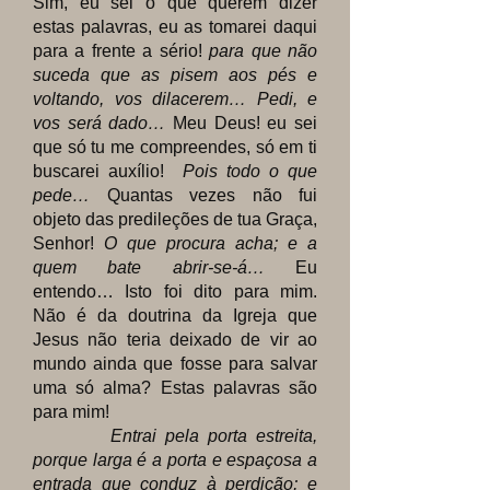
Sim,
eu sei o que querem dizer
estas palavras, eu as tomarei daqui
para a frente a sério!
para que não
suceda que as pisem aos pés e
voltando, vos dilacerem… Pedi, e
vos será dado…
Meu Deus! eu sei
que só tu me compreendes, só em ti
buscarei auxílio!
Pois todo o que
pede…
Quantas vezes não fui
objeto das predileções de tua Graça,
Senhor!
O que procura acha; e a
quem bate abrir-se-á…
Eu
entendo… Isto foi dito para mim.
Não é da doutrina da Igreja que
Jesus não teria deixado de vir ao
mundo ainda que fosse para salvar
uma só alma? Estas palavras são
para mim!
Entrai pela porta estreita,
porque larga é a porta e espaçosa a
entrada que conduz à perdição; e