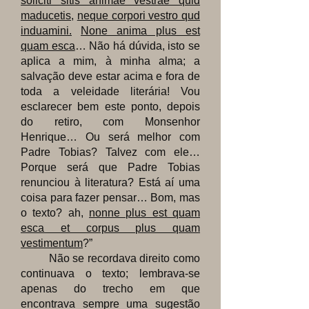
soliciti sitis animae vestrae quid
maducetis,
neque corpori vestro qud
induamini.
None anima plus est
quam esca
… Não há dúvida, isto se
aplica a mim, à minha alma; a
salvação deve estar acima e fora de
toda a veleidade literária! Vou
esclarecer bem este ponto, depois
do retiro, com Monsenhor
Henrique… Ou será melhor com
Padre Tobias? Talvez com ele…
Porque será que Padre Tobias
renunciou à literatura? Está aí uma
coisa para fazer pensar… Bom, mas
o texto? ah,
nonne plus est quam
esca et corpus plus quam
vestimentum
?”
Não se recordava direito como
continuava o texto; lembrava-se
apenas do trecho em que
encontrava sempre uma sugestão