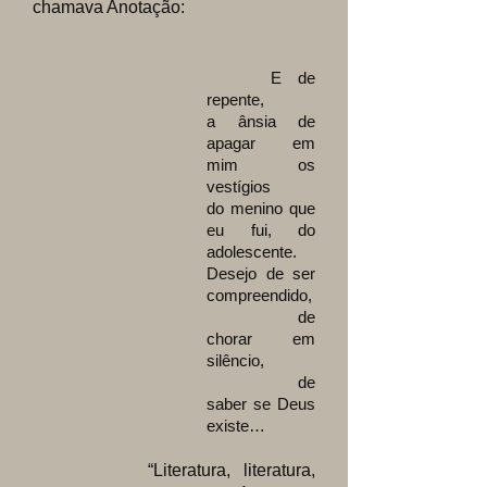
chamava Anotação:
E de
repente,
a ânsia de
apagar em
mim os
vestígios
do menino que
eu fui, do
adolescente.
Desejo de ser
compreendido,
de
chorar em
silêncio,
de
saber se Deus
existe…
“Literatura, literatura,