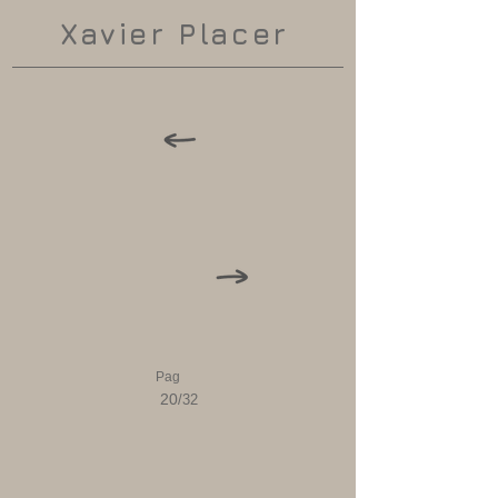
Xavier Placer
Pag
20
/32