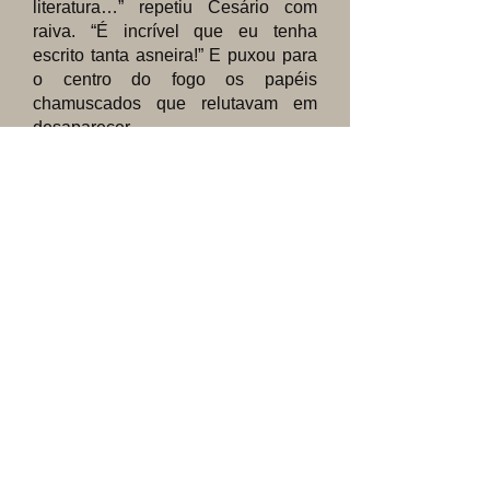
literatura…” repetiu Cesário com
raiva. “É incrível que eu tenha
escrito tanta asneira!” E puxou para
o centro do fogo os papéis
chamuscados que relutavam em
desaparecer.
Por um breve momento a
pequena fogueira, que ia morrendo,
acendeu-se numa chama mais viva
e os últimos fragmentos de folhas,
retorcendo-se, tornaram-se
côncavos e negros.
Ainda quis ter o prazer de
tocar naquele cadáver de sonhos.
“Agora estão mortos, ao pé da
letra…” pensou, e, sorrindo,
amassou com a mão aberta o
esqueleto frágil das folhas
enegrecidas, que se desfizeram em
cinzas…
Depois saiu dali e tirou da