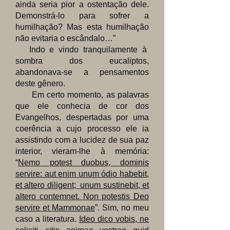
ainda seria pior a ostentação dele.
Demonstrá-lo para sofrer a
humilhação? Mas esta humilhação
não evitaria o escândalo…”
Indo e vindo tranquilamente à
sombra dos eucaliptos,
abandonava-se a pensamentos
deste gênero.
Em certo momento, as palavras
que ele conhecia de cor dos
Evangelhos, despertadas por uma
coerência a cujo processo ele ia
assistindo com a lucidez de sua paz
interior, vieram-lhe à memória:
“
Nemo potest duobus, dominis
servire: aut enim unum ódio habebit,
et altero diligent; unum sustinebit, et
altero contemnet. Non potestis Deo
servire et Mammonae
”. Sim, no meu
caso a literatura.
Ideo dico vobis, ne