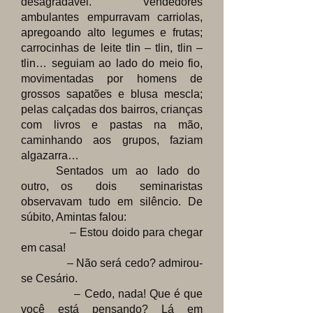
desagradável. Vendedores
ambulantes empurravam carriolas,
apregoando alto legumes e frutas;
carrocinhas de leite tlin – tlin, tlin –
tlin… seguiam ao lado do meio fio,
movimentadas por homens de
grossos sapatões e blusa mescla;
pelas calçadas dos bairros, crianças
com livros e pastas na mão,
caminhando aos grupos, faziam
algazarra…
Sentados um ao lado do
outro, os dois seminaristas
observavam tudo em silêncio. De
súbito, Amintas falou:
– Estou doido para chegar
em casa!
– Não será cedo? admirou-
se Cesário.
– Cedo, nada! Que é que
você está pensando? Lá em