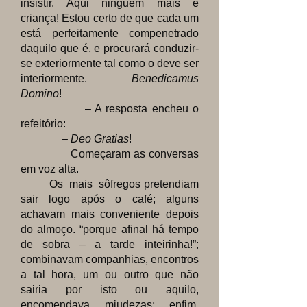
insistir. Aqui ninguém mais é
criança! Estou certo de que cada um
está perfeitamente compenetrado
daquilo que é, e procurará conduzir-
se exteriormente tal como o deve ser
interiormente.
Benedicamus
Domino
!
– A resposta encheu o
refeitório:
–
Deo Gratias
!
Começaram as conversas
em voz alta.
Os mais sôfregos pretendiam
sair logo após o café; alguns
achavam mais conveniente depois
do almoço. “porque afinal há tempo
de sobra – a tarde inteirinha!”;
combinavam companhias, encontros
a tal hora, um ou outro que não
sairia por isto ou aquilo,
encomendava miudezas; enfim,