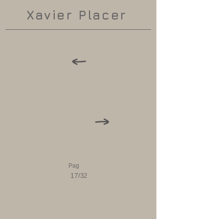
Xavier Placer
Pag
17
/32