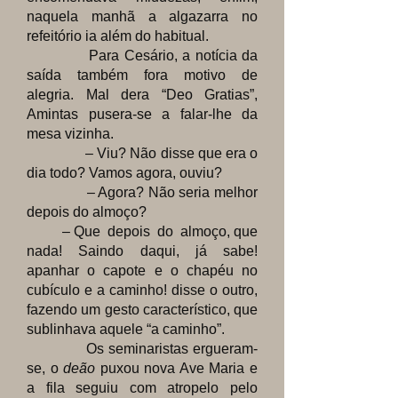
naquela manhã a algazarra no
refeitório ia além do habitual.
Para Cesário, a notícia da
saída também fora motivo de
alegria. Mal dera “Deo Gratias”,
Amintas pusera-se a falar-lhe da
mesa vizinha.
– Viu? Não disse que era o
dia todo? Vamos agora, ouviu?
– Agora? Não seria melhor
depois do almoço?
– Que depois do almoço, que
nada! Saindo daqui, já sabe!
apanhar o capote e o chapéu no
cubículo e a caminho! disse o outro,
fazendo um gesto característico, que
sublinhava aquele “a caminho”.
Os seminaristas ergueram-
se, o
deão
puxou nova Ave Maria e
a fila seguiu com atropelo pelo