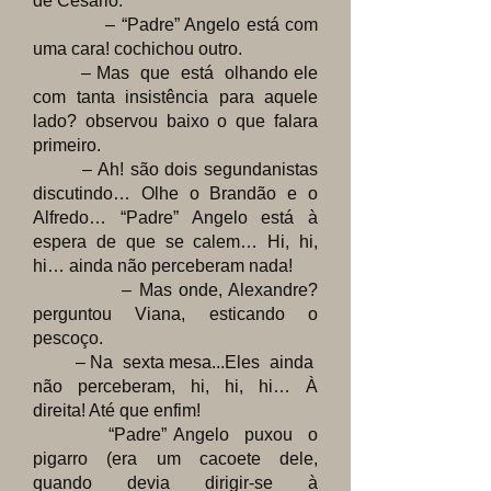
de Cesário.
– “Padre” Angelo está com
uma cara! cochichou outro.
– Mas que está olhando ele
com tanta insistência para aquele
lado? observou baixo o que falara
primeiro.
– Ah! são dois segundanistas
discutindo… Olhe o Brandão e o
Alfredo… “Padre” Angelo está à
espera de que se calem… Hi, hi,
hi… ainda não perceberam nada!
– Mas onde, Alexandre?
perguntou Viana, esticando o
pescoço.
– Na sexta mesa...Eles ainda
não perceberam, hi, hi, hi… À
direita! Até que enfim!
“Padre” Angelo puxou o
pigarro (era um cacoete dele,
quando devia dirigir-se à