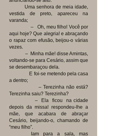
anunciando-se alto.
Uma senhora de meia idade,
vestida de preto, apareceu na
varanda;
– Oh, meu filho! Você por
aqui hoje? Que alegria! e abraçando
o rapaz com efusão, beijou-o várias
vezes.
– Minha mãe
! disse Amintas,
voltando-se para Cesário, assim que
se desembaraçou dela.
E foi-se metendo pela casa
a dentro;
– Terezinha não está?
Terezinha saiu? Terezinha?
– Ela ficou na cidade
depois da missa! respondeu-lhe a
mãe, que acabara de abraçar
Cesário, beijando-o, chamando de
“meu filho”.
Iam para a sala, mas