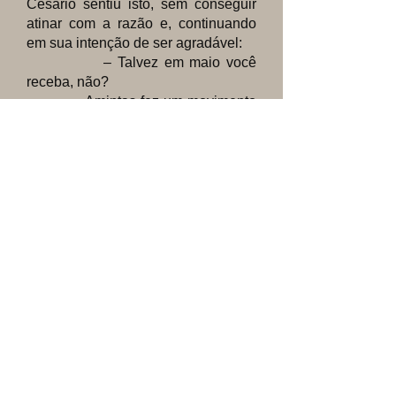
Cesário sentiu isto, sem conseguir
atinar com a razão e, continuando
em sua intenção de ser agradável:
– Talvez em maio você
receba, não?
Amintas fez um movimento
de ombros e após alguns passos;
– No entanto um sujeito como
o Sá, um verdadeiro asno, que no
exame final de Dogma nem soube
quantas naturezas há em Cristo e
acabou dizendo que o Espírito
Santo procede somente do Pai, a
heresia de Photius, quem não sabe
disso?, o “seu” Sá é o que se vê…
– Não tinha ainda ouvido falar
nessa história do exame do Sá…
Não será história mesmo?
murmurou Cesário.
– Que história! Você tem a
mania de justificar tudo, Cesário! Eu