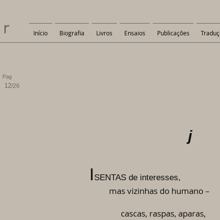
er
Início
Biografia
Livros
Ensaios
Publicações
Traduç
Pag
12
/26
j
I
SENTAS de interesses,
mas vizinhas do humano –
cascas, raspas, aparas,