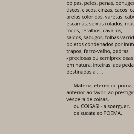
polpas, peles, penas, penuge
tiscos, ciscos, cinzas, cacos, ca
areias coloridas, varetas, cab
escamas, seixos rolados, ma
tocos, retalhos, cavacos,
saldos, sabugos, folhas varrid
objetos condenados por inúte
trapos, ferro-velho, pedras
- preciosas ou semipreciosas
em natura, inteiras, aos peda
destinadas a . . .
Matéria, etérea ou prima,
anterior ao favor, ao prestígi
véspera de coisas,
ou COISAS! - a soerguer,
da sucata ao POEMA.