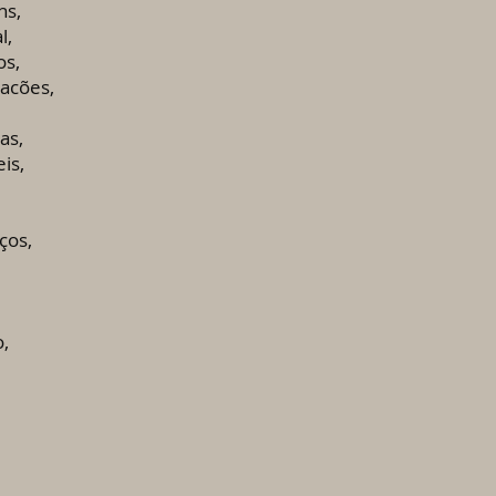
ns,
l,
os,
tacões,
as,
is,
ços,
o,