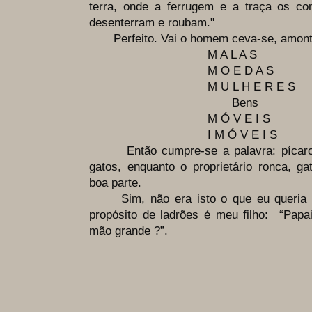
terra, onde a ferrugem e a traça os c
desenterram e roubam."
Perfeito. Vai o homem ceva-se, amon
M A L A S
M O E D A S
M U L H E R E S
Bens
M Ó V E I S
I M Ó V E I S
Então cumpre-se a palavra: pícaros
gatos, enquanto o proprietário ronca, g
boa parte.
Sim, não era isto o que eu queria di
propósito de ladrões é meu filho: “Pap
mão grande ?”.