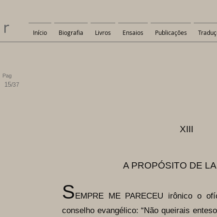
er
Início
Biografia
Livros
Ensaios
Publicações
Traduç
Pag
15
/37
XIII
A PROPÓSITO DE L
S
EMPRE ME PARECEU irônico o ofíci
conselho evangélico: “Não queirais enteso