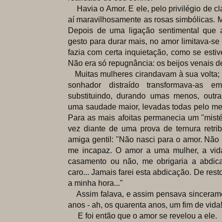
Havia o Amor. E ele, pelo privilégio de cla
aí maravilhosamente as rosas simbólicas. Ma
Depois de uma ligação sentimental que 
gesto para durar mais, no amor limitava-se
fazia com certa inquietação, como se estiv
Não era só repugnância: os beijos venais d
Muitas mulheres cirandavam à sua volta; 
sonhador distraído transformava-as
substituindo, durando umas menos, outr
uma saudade maior, levadas todas pelo mes
Para as mais afoitas permanecia um "mistéri
vez diante de uma prova de ternura retri
amiga gentil: "Não nasci para o amor. Não m
me incapaz. O amor a uma mulher, a vi
casamento ou não, me obrigaria a abdic
caro... Jamais farei esta abdicação. De res
a minha hora..."
Assim falava, e assim pensava sincerame
anos - ah, os quarenta anos, um fim de vida
E foi então que o amor se revelou a ele.