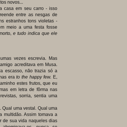
os novos...
casa em seu carro - isso
reende entre as nesgas de
 estranhos tons violetas -
em meio a uma festa fosse
morto,
e tudo indica que ele
gumas vezes escrevia. Mas
 amigo acreditava em Musa.
a escasso, não trazia só a
 mas era
to the happy few.
E,
aminho estes frutos, que eu
emas em letra de fôrma nas
evistas, sorria, sentia uma
Qual uma vestal. Qual uma
da multidão. Assim tomava a
er de sua vida naqueles dias
: abominava-os, nunca se