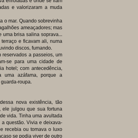
va enroladas e onde se liam
radas e valorizaram a muda
a o mar. Quando sobrevinha
vagalhões ameaçadores; mas
uma brisa salina soprava...
 terraço e ficavam ali, numa
uvindo discos, fumando.
reservados a passeios, um
avam-se para uma cidade de
ia hotel; com antecedência,
ra uma azáfama, porque a
o guarda-roupa.
dessa nova existência, tão
, ele julgou que sua fortuna
 de vida. Tinha uma avultada
 a questão. Vivia e deixava-
ue recebia ou tomava o luxo
acaso se podia viver de outro