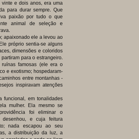
vinte e dois anos, era uma
ida para durar sempre. Que
viva paixão por tudo o que
ente animal de seleção e
rava.
; apaixonado ele a levou ao
Ele próprio sentia-se alguns
aces, dimensões e coloridos
artiram para o estrangeiro.
ruínas famosas (ele era o
esco e exotismo; hospedaram-
 caminhos entre montanhas -
sejos inspiravam atenções
a funcional, em tonalidades
uela mulher. Ela mesmo se
rovidência foi eliminar o
e desenhou, e cuja feitura
sto; nada escapou ao seu
as, a distribuição da luz, a