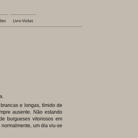
ões
Livro Visitas
a.
rancas e longas, tímido de
empre ausente. Não estando
o de burgueses vitoriosos em
s normalmente, um dia viu-se