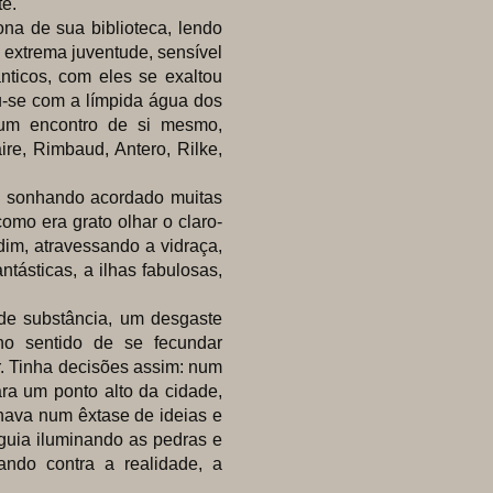
e.
a de sua biblioteca, lendo
 extrema juventude, sensível
nticos, com eles se exaltou
ou-se com a límpida água dos
 num encontro de si mesmo,
ire, Rimbaud, Antero, Rilke,
 sonhando acordado muitas
omo era grato olhar o claro-
im, atravessando a vidraça,
ntásticas, a ilhas fabulosas,
e substância, um desgaste
no sentido de se fecundar
r. Tinha decisões assim: num
ra um ponto alto da cidade,
lhava num êxtase de ideias e
guia iluminando as pedras e
ando contra a realidade, a