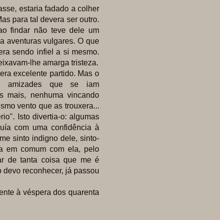
sse, estaria fadado a colher
s para tal devera ser outro.
ao findar não teve dele um
 a aventuras vulgares. O que
era sendo infiel a si mesmo.
eixavam-lhe amarga tristeza.
era excelente partido. Mas o
 em amizades que se iam
as mais, nenhuma vincando
mo vento que as trouxera...
o". Isto divertia-o: algumas
buía com uma confidência à
e sinto indigno dele, sinto-
da em comum com ela, pelo
ar de tanta coisa que me é
to devo reconhecer, já passou
nte à véspera dos quarenta
!