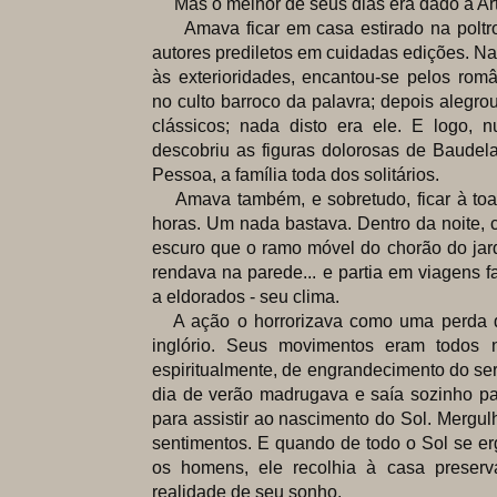
Mas o melhor de seus dias era dado à Art
Amava ficar em casa estirado na poltron
autores prediletos em cuidadas edições. Na
às exterioridades, encantou-se pelos româ
no culto barroco da palavra; depois alegr
clássicos; nada disto era ele. E logo,
descobriu as figuras dolorosas de Baudela
Pessoa, a família toda dos solitários.
Amava também, e sobretudo, ficar à toa
horas. Um nada bastava. Dentro da noite, c
escuro que o ramo móvel do chorão do jard
rendava na parede... e partia em viagens fa
a eldorados - seu clima.
A ação o horrorizava como uma perda d
inglório. Seus movimentos eram todos 
espiritualmente, de engrandecimento do se
dia de verão madrugava e saía sozinho pa
para assistir ao nascimento do Sol. Mergu
sentimentos. E quando de todo o Sol se er
os homens, ele recolhia à casa preserv
realidade de seu sonho.