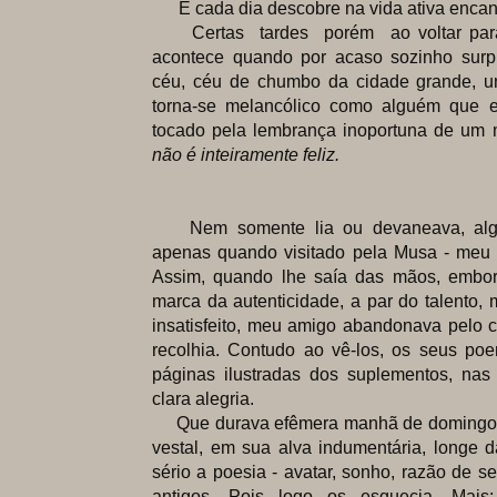
E cada dia descobre na vida ativa encant
Certas tardes porém ao voltar para 
acontece quando por acaso sozinho surp
céu, céu de chumbo da cidade grande, uns
torna-se melancólico como alguém que 
tocado pela lembrança inoportuna de um 
não é inteiramente feliz.
Nem somente lia ou devaneava, al
apenas quando visitado pela Musa - meu
Assim, quando lhe saía das mãos, embor
marca da autenticidade, a par do talento,
insatisfeito, meu amigo abandonava pelo c
recolhia. Contudo ao vê-los, os seus po
páginas ilustradas dos suplementos, nas r
clara alegria.
Que durava efêmera manhã de domingo. 
vestal, em sua alva indumentária, longe 
sério a poesia - avatar, sonho, razão de s
antigos. Pois logo os esquecia. Mais