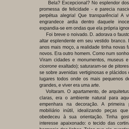
Bela? Excepcional? No esplendor dos 
promessa de felicidade - e parecia nasc
perpétua alegria! Que transparência! A 
engrandece ardia dentro daquele inoc
expandia-se em ondas que ela própria igno
Foi breve o noivado. D. adorava o fausto
altar esplendente em seu vestido branco. 
anos mais moço, a realidade tinha novas f
novos. Era outro homem. Como num sonho p
Viram cidades e monumentos, museus e 
cicerone
exaltado); saturaram-se de pitor
se sobre avenidas vertiginosas e plácidos
lugares todos onde os mais pequenos de
grandes, e viver era uma arte.
Voltaram. O apartamento, de arquitetur
claras, era o ambiente natural para aq
empenhara na decoração. A primeira p
mobiliário inútil, idealizando peças qu
obedeceu à sua orientação. Tinha go
interesse apaixonado: o tecido das cortin