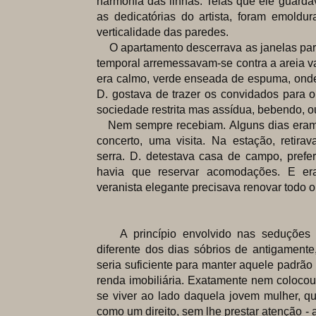
harmonia das linhas. Telas que ele guarda
as dedicatórias do artista, foram emoldu
verticalidade das paredes.
O apartamento descerrava as janelas par
temporal arremessavam-se contra a areia 
era calmo, verde enseada de espuma, onde 
D. gostava de trazer os convidados para o
sociedade restrita mas assídua, bebendo, o
Nem sempre recebiam. Alguns dias eram 
concerto, uma visita. Na estação, retir
serra. D. detestava casa de campo, prefer
havia que reservar acomodações. E e
veranista elegante precisava renovar todo 
A princípio envolvido nas seduções 
diferente dos dias sóbrios de antigamente
seria suficiente para manter aquele padrão
renda imobiliária. Exatamente nem colocou
se viver ao lado daquela jovem mulher, q
como um direito, sem lhe prestar atenção - 