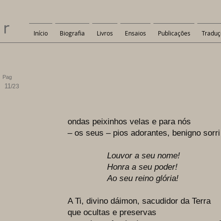
er
Início
Biografia
Livros
Ensaios
Publicações
Traduç
Pag
11
/23
ondas peixinhos velas e para nós
– os seus – pios adorantes, benigno sorri
Louvor a seu nome!
Honra a seu poder!
Ao seu reino glória!
A Ti, divino dáimon, sacudidor da Terra
que ocultas e preservas