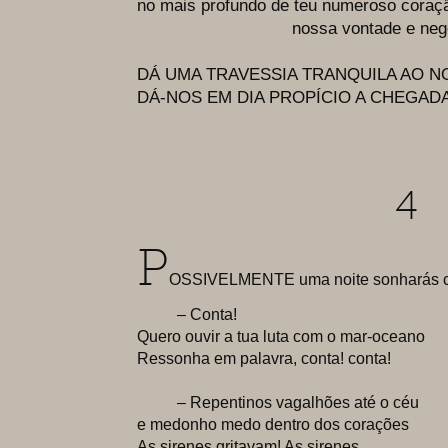
no mais profundo de teu numeroso coraç
nossa vontade e negóci
DÁ UMA TRAVESSIA TRANQUILA AO N
DÁ-NOS EM DIA PROPÍCIO A CHEGADA
4
P
OSSIVELMENTE uma noite sonharás 
– Conta!
Quero ouvir a tua luta com o mar-oceano
Ressonha em palavra, conta! conta!
– Repentinos vagalhões até o céu
e medonho medo dentro dos corações
As sirenes gritavam! As sirenes