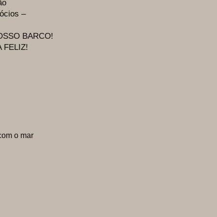
ão
os –
OSSO BARCO!
 FELIZ!
com o mar