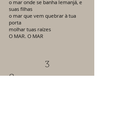
o mar onde se banha Iemanjá, e
suas filhas
o mar que vem quebrar à tua
porta
molhar tuas raízes
O MAR. O MAR
3
S
EU perfume: mirra, Tragam os
turíbulos
Tragam depressa as navetas de
prata!
Queimemos arômatas
ao de ondulada melena,
queimemos arômatas!