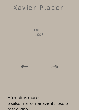
Xavier Placer
Pag
10
/23
Há muitos mares –
o salso mar o mar aventuroso o
mar divino