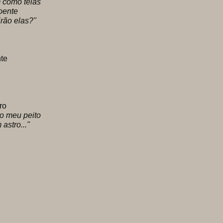
 como telas
ente
ão elas?"
te
ro
o meu peito
tro..."