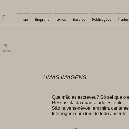
er
Início
Biografia
Livros
Ensaios
Publicações
Traduç
Pag
25
/27
UMAS IMAGENS
Que mão as escreveu? Só sei que o 
Ressuscita da quadra adolescente
São nuvens-névoa, em mim, cantante
Interrogam num tom de todo ausente: