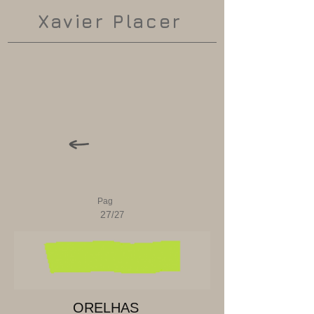
Xavier Placer
Pag
27
/27
ORELHAS