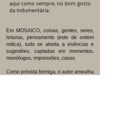
aqui como sempre, no bom gosto
da indumentária.
Em MOSAICO, coisas, gentes, seres,
leituras, pensamento (este de ordem
mítica), tudo se atreita a vivências e
sugestões, captadas em momentos,
monólogos, impressões, casos.
Como próvida formiga, o autor amealha
o sortimento do dia a dia, e suga as
palavras (assim a abelha, o pólen), a
colher aqui, ali, mais adiante, visões e
retrovisões emotivas, o som, a cor, o
odor, a sombra facetada das realidades
mais reais porque introjetadas em
laboratório de signos verbais.
O todo, em quatro módulos (Poesia,