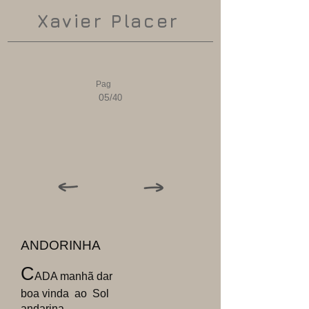
Xavier Placer
Pag
05
/40
ANDORINHA
C
ADA manhã dar
boa vinda ao Sol
andarina