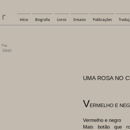
er
Início
Biografia
Livros
Ensaios
Publicações
Traduç
Pag
04
/40
UMA ROSA NO 
V
ERMELHO E NE
Vermelho e negro
Mais botão que r