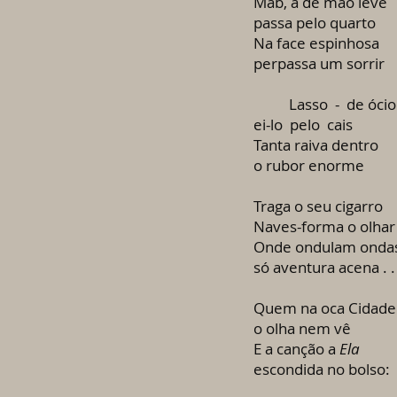
Mab, a de mão leve
passa pelo quarto
Na face espinhosa
perpassa um sorrir
Lasso - de ócio
ei-lo pelo cais
Tanta raiva dentro
o rubor enorme
Traga o seu cigarro
Naves-forma o olhar
Onde ondulam onda
só aventura acena . . 
Quem na oca Cidade
o olha nem vê
E a canção a
Ela
escondida no bolso: