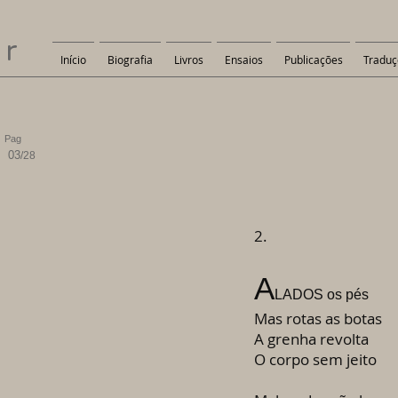
er
Início
Biografia
Livros
Ensaios
Publicações
Traduç
Pag
03
/28
2.
A
LADOS os pés
Mas rotas as botas
A grenha revolta
O corpo sem jeito