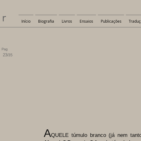
er
Início
Biografia
Livros
Ensaios
Publicações
Traduç
Pag
23
/35
A
QUELE túmulo branco (já nem tant