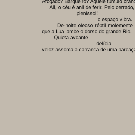
Afogado? Barqueiro? Aquele túmulo bran
Ali, o céu é anil de ferir. Pelo cerrado
plenissol!
o espaço vibra.
De-noite oleoso réptil molemente es
que a Lua lambe o dorso do grande Rio.
Quieta avoante
- delícia –
veloz assoma a carranca de uma barca