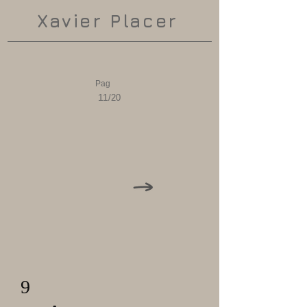
Xavier Placer
Pag
11
/20
9