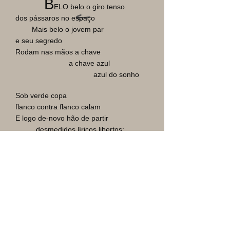
B
ELO belo o giro tenso
dos pássaros no espaço
Mais belo o jovem par
e seu segredo
Rodam nas mãos a chave
a chave azul
azul do sonho
Sob verde copa
flanco contra flanco calam
E logo de-novo hão de partir
desmedidos líricos libertos:
e as geografias começam não
terminam...
Rosalvas nuvens nuvens
noivas. Para onde vão
essas rainhas ?
Leves leves os pés que levam asas!