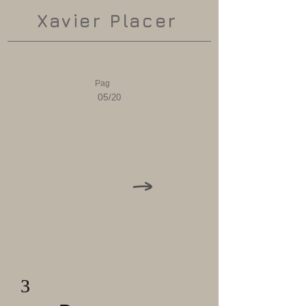
Xavier Placer
Pag
05
/20
3