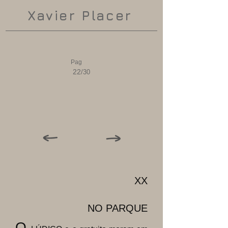
Xavier Placer
Pag
22
/30
XX
NO PARQUE
O