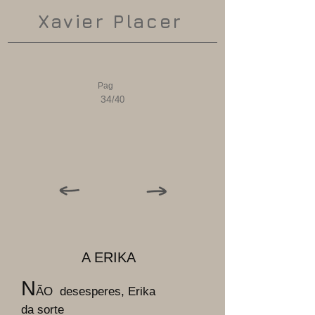
Xavier Placer
Pag
34
/40
A ERIKA
N
ÃO desesperes, Erika
da sorte