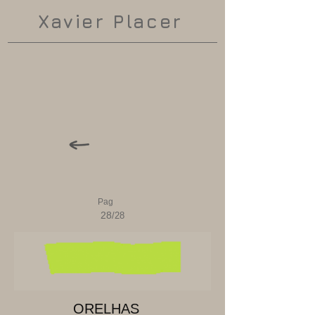
Xavier Placer
Pag
28
/28
ORELHAS