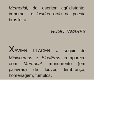
Memorial
, de escritor eqüidistante,
imprime o
lucidus ordo
na poesia
brasileira.
HUGO TAVARES
X
AVIER PLACER a seguir de
Minipoemas
e
Elos/Eros
comparece
com
Memorial
: monumento (em
palavras) de louvor, lembrança,
homenagem, túmulos.
Os escólios ao pé de cada unidade -
precedidos pelo título do poema - não
revestem intenção de legenda em
pintura, suporte explicativo
Digo que enquanto o poema flutua
acima do centro geométrico da página,
os escólios, na linha baixa ou