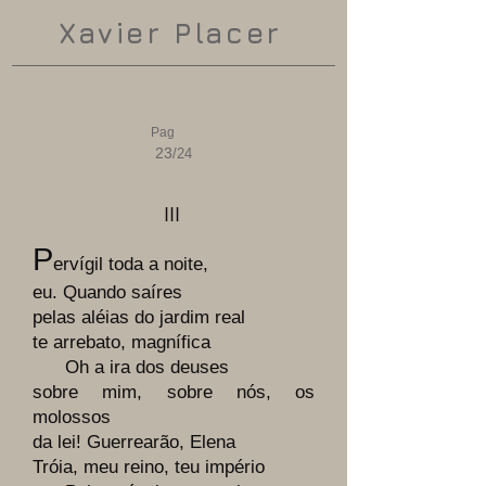
Xavier Placer
Pag
23
/24
III
P
ervígil toda a noite,
eu. Quando saíres
pelas aléias do jardim real
te arrebato, magnífica
Oh a ira dos deuses
sobre mim, sobre nós, os
molossos
da lei! Guerrearão, Elena
Tróia, meu reino, teu império