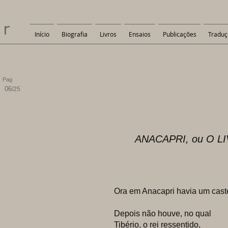
er
Início
Biografia
Livros
Ensaios
Publicações
Traduç
Pag
06
/25
ANACAPRI, ou O L
Ora em Anacapri havia um cast
Depois não houve, no qual
Tibério, o rei ressentido,