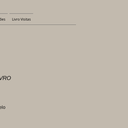
ões
Livro Visitas
IVRO
elo