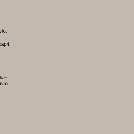
elo.
apri.
da –
ivro.